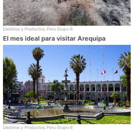
Destinos y Productos
,
Peru Grupo 6
El mes ideal para visitar Arequipa
Destinos y Productos
,
Peru Grupo 6