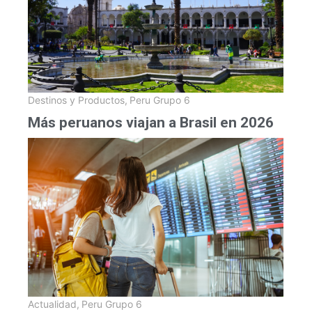
Destinos y Productos
,
Peru Grupo 6
Más peruanos viajan a Brasil en 2026
Actualidad
,
Peru Grupo 6