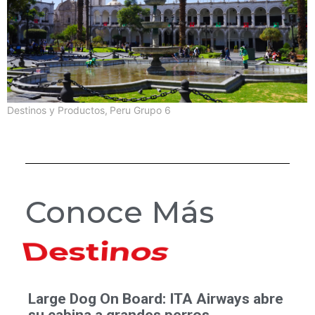
Destinos y Productos
,
Peru Grupo 6
Conoce Más
Hoteles
Large Dog On Board: ITA Airways abre
su cabina a grandes perros