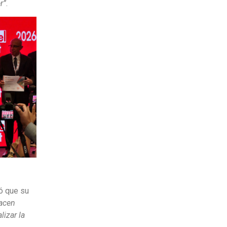
r”
.
có que su
acen
lizar la