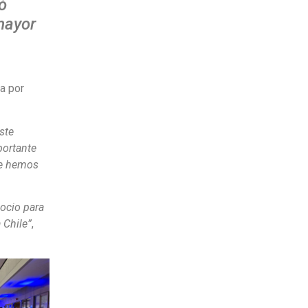
ó
mayor
ta por
ste
portante
ue hemos
gocio para
 Chile”
,