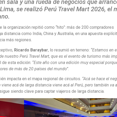
 en sala y una rueda de negocios que arranc
Lima, se realizó Perú Travel Mart 2026, el 
ano.
ue la organización repitió como “hito”: más de 200 compradores
 distancia como India, China y Australia, en una apuesta explíci
acia más regiones.
ceptivo,
Ricardo Baraybar
, lo resumió en terreno:
“Estamos en e
e nuestro Perú Travel Mart, que es el evento de turismo más im
l de esta edición:
“Este año con una edición muy especial porq
ores de más de 20 países del mundo”
.
én impacta en el mapa regional de circuitos.
“Acá se hace el ne
e viene acá de larga distancia viene acá al Perú, pero también va a
sigue siendo clave para captar viajeros de larga distancia.