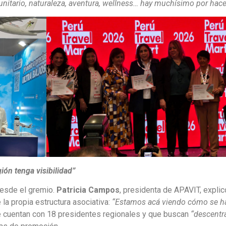
omunitario, naturaleza, aventura, wellness… hay muchísimo por hace
ión tenga visibilidad”
desde el gremio.
Patricia Campos
, presidenta de APAVIT, expli
 la propia estructura asociativa:
“Estamos acá viendo cómo se h
ue cuentan con 18 presidentes regionales y que buscan
“descentra