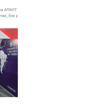
na APAVIT
ímac, Ene y