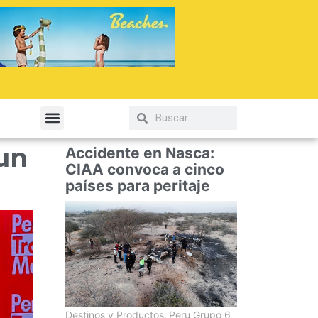
elería y Gastronomía
 un
Accidente en Nasca:
CIAA convoca a cinco
países para peritaje
Destinos y Productos
,
Peru Grupo 6