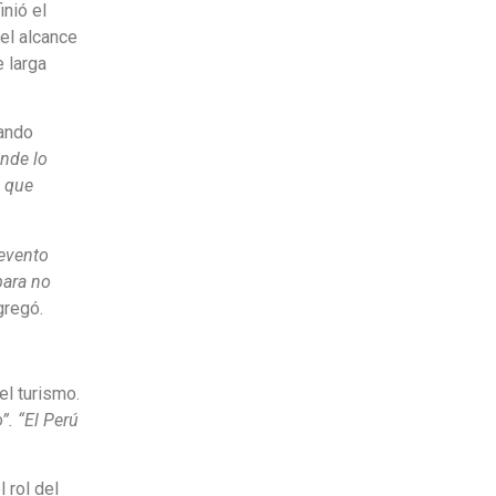
inió el
 el alcance
 larga
rando
nde lo
s que
evento
para no
gregó.
el turismo.
. “El Perú
 rol del