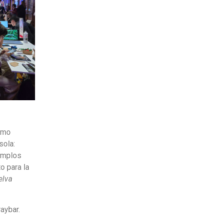
omo
sola:
jemplos
o para la
elva
raybar.