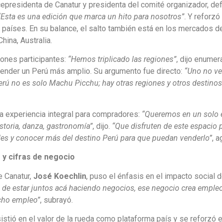
icepresidenta de Canatur y presidenta del comité organizador, def
“Esta es una edición que marca un hito para nosotros”
. Y reforzó
 países. En su balance, el salto también está en los mercados de
hina, Australia.
ones participantes:
“Hemos triplicado las regiones”
, dijo enume
vender un Perú más amplio. Su argumento fue directo:
“Uno no ve
rú no es solo Machu Picchu; hay otras regiones y otros destino
a experiencia integral para compradores:
“Queremos en un solo 
istoria, danza, gastronomía”
, dijo.
“Que disfruten de este espacio 
des y conocer más del destino Perú para que puedan venderlo”
, a
 y cifras de negocio
e Canatur,
José Koechlin
, puso el énfasis en el impacto social d
de estar juntos acá haciendo negocios, ese negocio crea empleo”
cho empleo”
, subrayó.
istió en el valor de la rueda como plataforma país y se reforzó el