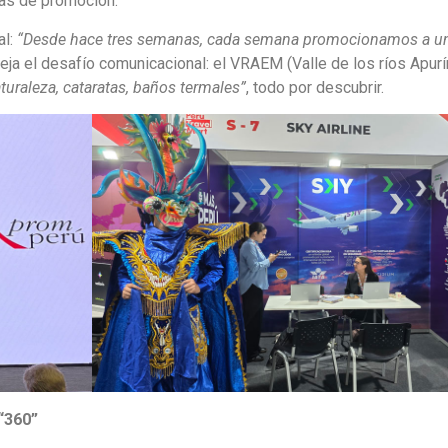
as de promoción.
al:
“Desde hace tres semanas, cada semana promocionamos a u
fleja el desafío comunicacional: el VRAEM (Valle de los ríos Apur
uraleza, cataratas, baños termales”
, todo por descubrir.
“360”