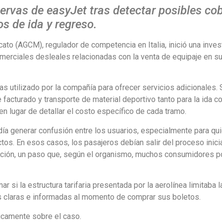
eservas de easyJet tras detectar posibles co
s de ida y regreso.
ato (AGCM), regulador de competencia en Italia, inició una inves
merciales desleales relacionadas con la venta de equipaje en su
s utilizado por la compañía para ofrecer servicios adicionales. 
 facturado y transporte de material deportivo tanto para la ida 
n lugar de detallar el costo específico de cada tramo.
a generar confusión entre los usuarios, especialmente para qu
tos. En esos casos, los pasajeros debían salir del proceso inici
ación, un paso que, según el organismo, muchos consumidores p
r si la estructura tarifaria presentada por la aerolínea limitaba l
s claras e informadas al momento de comprar sus boletos.
icamente sobre el caso.