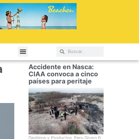
elería y Gastronomía
a
Accidente en Nasca:
CIAA convoca a cinco
países para peritaje
Destinos y Productos
,
Peru Grupo 6