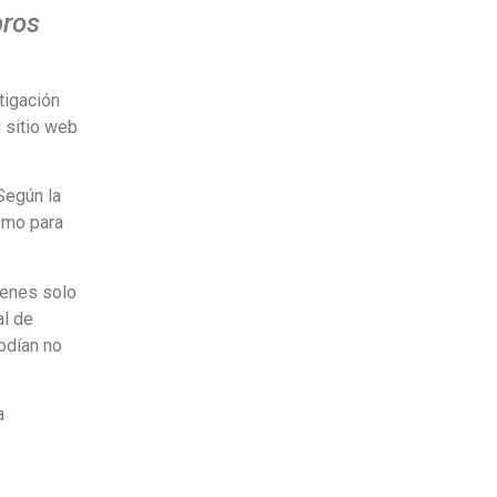
bros
tigación
 sitio web
Según la
como para
ienes solo
al de
odían no
a