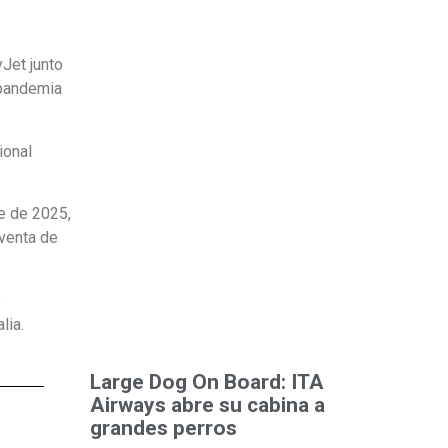
Jet junto
 pandemia
ional
e de 2025,
 venta de
y
lia.
Large Dog On Board: ITA
Airways abre su cabina a
grandes perros