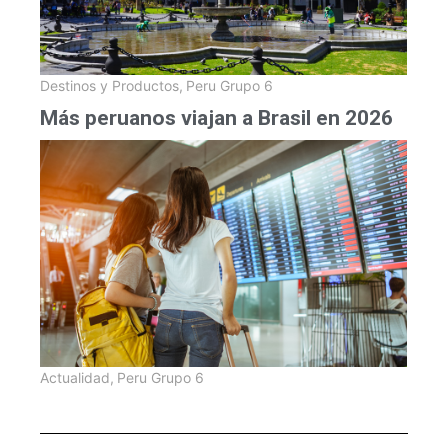
Destinos y Productos
,
Peru Grupo 6
Más peruanos viajan a Brasil en 2026
Actualidad
,
Peru Grupo 6