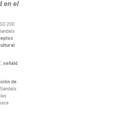
d en el
USD 200
 Sandals
ceptos
ultural
,
señaló
ución de
a Sandals
 las
busca