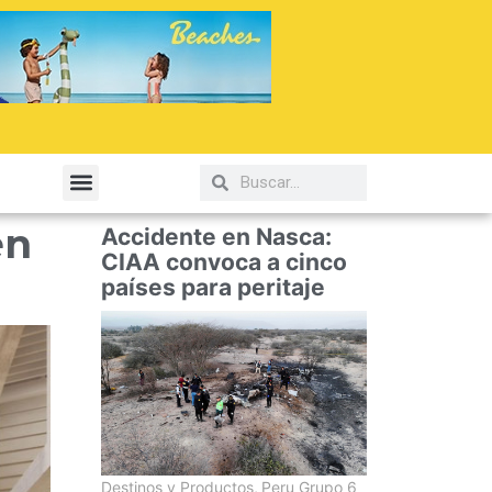
elería y Gastronomía
en
Accidente en Nasca:
CIAA convoca a cinco
países para peritaje
Destinos y Productos
,
Peru Grupo 6