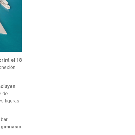
rirá el 18
conexión
ncluyen
e de
s ligeras
 bar
 gimnasio