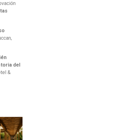
novación
stas
so
uccan,
ién
toria del
tel &