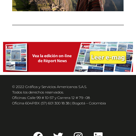
© 2022 Gráfica y Servicios Americanos S.A.S.
Todos los derechos reservados.
Oficinas: Calle 99 # 10-57 y Carrera 12 # 79 -08
Oficina 604PBX (57) 601 300 18 38 | Bogotá – Colombia