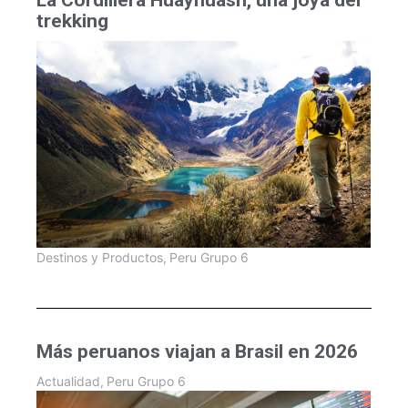
trekking
Destinos y Productos
,
Peru Grupo 6
Más peruanos viajan a Brasil en 2026
Actualidad
,
Peru Grupo 6