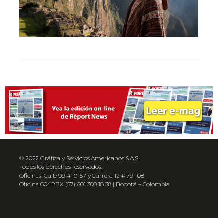
© 2022 Gráfica y Servicios Americanos S.A.S.
Todos los derechos reservados.
Oficinas: Calle 99 # 10-57 y Carrera 12 # 79 -08
Oficina 604PBX (57) 601 300 18 38 | Bogotá – Colombia