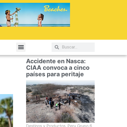
elería y Gastronomía
Accidente en Nasca:
CIAA convoca a cinco
países para peritaje
Destinos y Productos
,
Peru Grupo 6