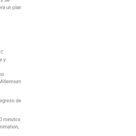
es se
rá un plan
T.
e y
mo
Millennium
regreso de
30 minutos
nimation,