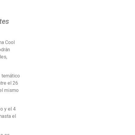
tes
ma Cool
odrán
les,
e temático
tre el 26
del mismo
o y el 4
hasta el