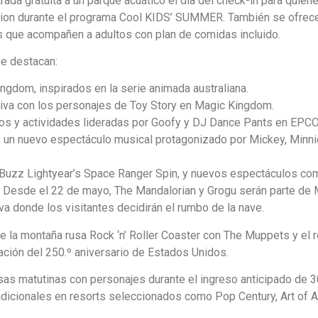
rada gratuita a un parque acuático el día del check-in para quien
ion durante el programa Cool KIDS’ SUMMER. También se ofrece
os que acompañen a adultos con plan de comidas incluido.
se destacan:
ngdom, inspirados en la serie animada australiana.
tiva con los personajes de Toy Story en Magic Kingdom.
os y actividades lideradas por Goofy y DJ Dance Pants en EPCO
 un nuevo espectáculo musical protagonizado por Mickey, Minni
Buzz Lightyear’s Space Ranger Spin, y nuevos espectáculos co
 Desde el 22 de mayo, The Mandalorian y Grogu serán parte de 
va donde los visitantes decidirán el rumbo de la nave.
e la montaña rusa Rock ‘n’ Roller Coaster con The Muppets y el 
ación del 250.º aniversario de Estados Unidos.
esas matutinas con personajes durante el ingreso anticipado de 
adicionales en resorts seleccionados como Pop Century, Art of A