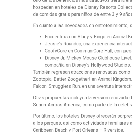
Uno de los beneficios más atractivos será la ent
hospeden en hoteles de Disney Resorts Collect
de comidas gratis para niños de entre 3 y 9 añ
En cuanto a las novedades en entretenimiento, 
Encuentros con Bluey y Bingo en Animal Ki
Jessie’s Roundup, una experiencia interac
GoofyCore en CommuniCore Hall, con jueg
Disney Jr. Mickey Mouse Clubhouse Live!,
compañía en Disney’s Hollywood Studios.
También regresan atracciones renovadas como 
Zootopia: Better Zoogether! en Animal Kingdom.
Falcon: Smugglers Run, en una aventura interacti
Otras propuestas incluyen la versión renovada d
Soarin’ Across America, como parte de la celebr
Por último, los hoteles Disney ofrecerán sorpr
a los parques, así como actividades familiares 
Caribbean Beach y Port Orleans – Riverside.