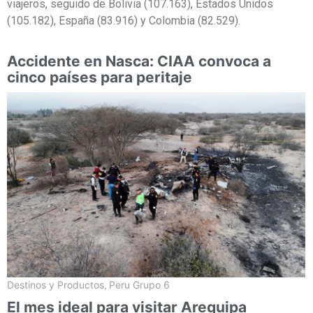
viajeros, seguido de Bolivia (107.163), Estados Unidos
(105.182), España (83.916) y Colombia (82.529).
Accidente en Nasca: CIAA convoca a
cinco países para peritaje
Destinos y Productos
,
Peru Grupo 6
El mes ideal para visitar Arequipa