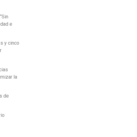
“Sin
idad e
s y cinco
r
cias
mizar la
s de
rio