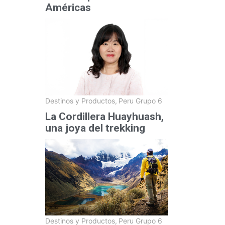
Américas
Destinos y Productos
,
Peru Grupo 6
La Cordillera Huayhuash,
una joya del trekking
Destinos y Productos
,
Peru Grupo 6