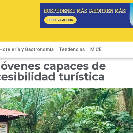
Hotelería y Gastronomía
Tendencias
MICE
Hot
jóvenes capaces de
esibilidad turística