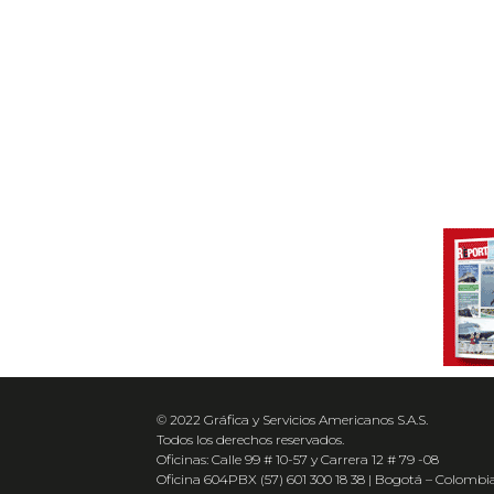
© 2022 Gráfica y Servicios Americanos S.A.S.
Todos los derechos reservados.
Oficinas: Calle 99 # 10-57 y Carrera 12 # 79 -08
Oficina 604PBX (57) 601 300 18 38 | Bogotá – Colombi