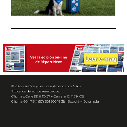
© 2022 Gráfica y Servicios Americanos S.A.S.
Todos los derechos reservados.
Oficinas: Calle 99 # 10-57 y Carrera 12 # 79 -08
Oficina 604PBX (57) 601 300 18 38 | Bogotá – Colombia