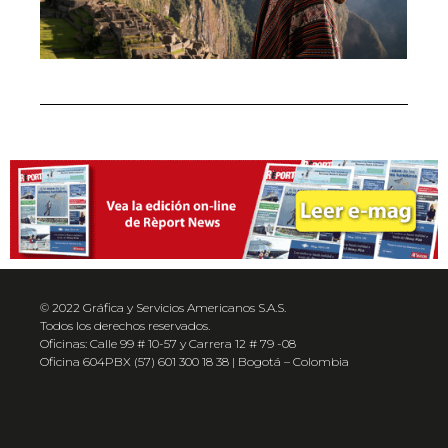
© 2022 Gráfica y Servicios Americanos S.A.S.
Todos los derechos reservados.
Oficinas: Calle 99 # 10-57 y Carrera 12 # 79 -08
Oficina 604PBX (57) 601 300 18 38 | Bogotá – Colombia