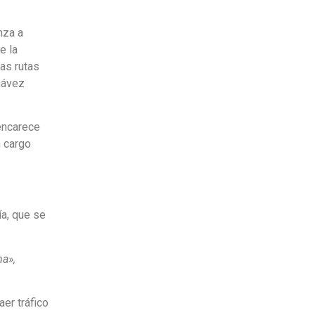
nza a
e la
as rutas
hávez
encarece
n cargo
ía, que se
ma»,
er tráfico