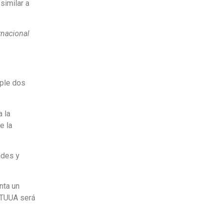
similar a
rnacional
mple dos
 la
e la
ades y
nta un
a TUUA será