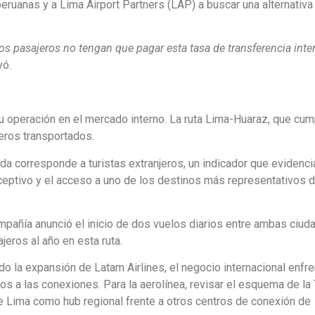
peruanas y a Lima Airport Partners (LAP) a buscar una alternativa 
s pasajeros no tengan que pagar esta tasa de transferencia inte
yó.
u operación en el mercado interno. La ruta Lima-Huaraz, que cu
eros transportados.
a corresponde a turistas extranjeros, un indicador que evidencia
ceptivo y el acceso a uno de los destinos más representativos d
pañía anunció el inicio de dos vuelos diarios entre ambas ciud
eros al año en esta ruta.
 la expansión de Latam Airlines, el negocio internacional enfre
s a las conexiones. Para la aerolínea, revisar el esquema de l
e Lima como hub regional frente a otros centros de conexión de