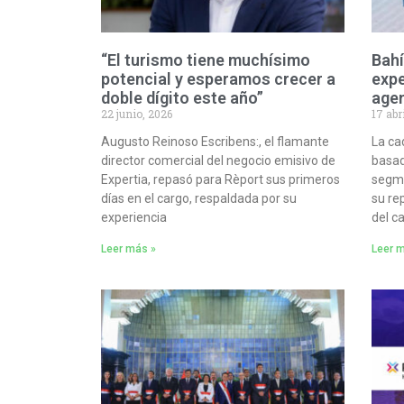
“El turismo tiene muchísimo
Bahí
potencial y esperamos crecer a
expe
doble dígito este año”
agen
22 junio, 2026
17 abr
Augusto Reinoso Escribens:, el flamante
La ca
director comercial del negocio emisivo de
basad
Expertia, repasó para Rèport sus primeros
segme
días en el cargo, respaldada por su
su re
experiencia
del c
Leer más »
Leer 