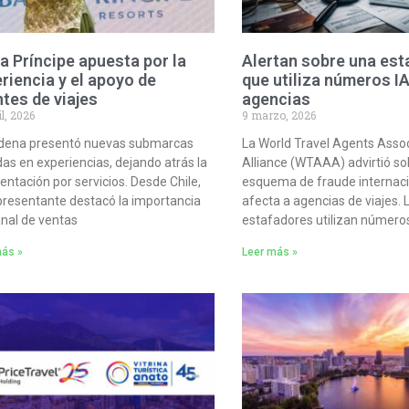
a Príncipe apuesta por la
Alertan sobre una est
riencia y el apoyo de
que utiliza números I
tes de viajes
agencias
il, 2026
9 marzo, 2026
dena presentó nuevas submarcas
La World Travel Agents Assoc
as en experiencias, dejando atrás la
Alliance (WTAAA) advirtió so
ntación por servicios. Desde Chile,
esquema de fraude internaci
presentante destacó la importancia
afecta a agencias de viajes. 
anal de ventas
estafadores utilizan número
más »
Leer más »