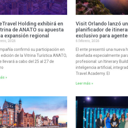
eTravel Holding exhibirá en
Visit Orlando lanzó u
itrina de ANATO su apuesta
planificador de itinera
la expansión regional
exclusivo para agente
rero, 2026
6 febrero, 2026
mpañía confirmó su participación en
El ente presentó una nueva 
ª edición de la Vitrina Turística ANATO,
diseñada especialmente para
e llevará a cabo del 25 al 27 de
profesional: un Itinerary Buil
ro
inteligencia artificial, integr
Travel Academy. El
más »
Leer más »