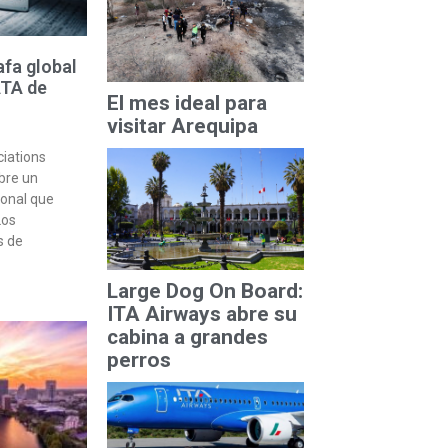
afa global
ATA de
El mes ideal para
visitar Arequipa
iations
bre un
onal que
Los
s de
Large Dog On Board:
ITA Airways abre su
cabina a grandes
perros