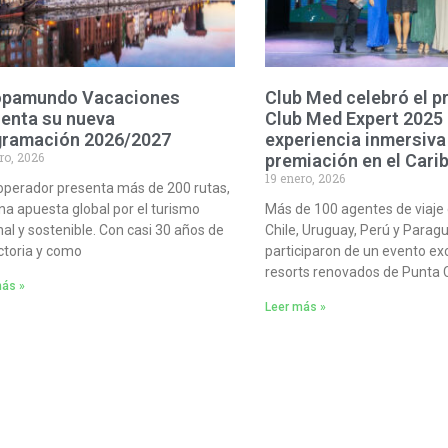
opamundo Vacaciones
Club Med celebró el 
enta su nueva
Club Med Expert 2025
gramación 2026/2027
experiencia inmersiva
ro, 2026
premiación en el Cari
19 enero, 2026
roperador presenta más de 200 rutas,
na apuesta global por el turismo
Más de 100 agentes de viaje 
nal y sostenible. Con casi 30 años de
Chile, Uruguay, Perú y Parag
ctoria y como
participaron de un evento exc
resorts renovados de Punta
más »
Leer más »