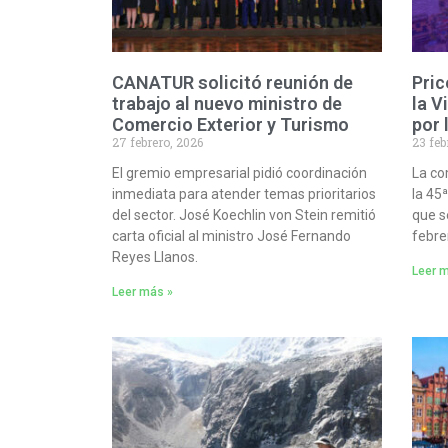
CANATUR solicitó reunión de
Pric
trabajo al nuevo ministro de
la V
Comercio Exterior y Turismo
por 
27 febrero, 2026
23 feb
El gremio empresarial pidió coordinación
La co
inmediata para atender temas prioritarios
la 45
del sector. José Koechlin von Stein remitió
que s
carta oficial al ministro José Fernando
febre
Reyes Llanos.
Leer 
Leer más »