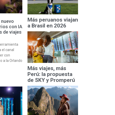
Más peruanos viajan
n nuevo
a Brasil en 2026
rios con IA
s de viajes
herramienta
 el canal
der con
ado a la Orlando
Más viajes, más
Perú: la propuesta
de SKY y Promperú