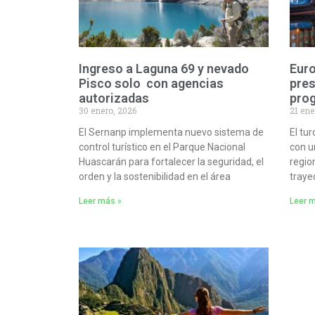
Ingreso a Laguna 69 y nevado
Eur
Pisco solo con agencias
pres
autorizadas
pro
30 enero, 2026
21 ene
El Sernanp implementa nuevo sistema de
El tu
control turístico en el Parque Nacional
con u
Huascarán para fortalecer la seguridad, el
regio
orden y la sostenibilidad en el área
traye
Leer más »
Leer 